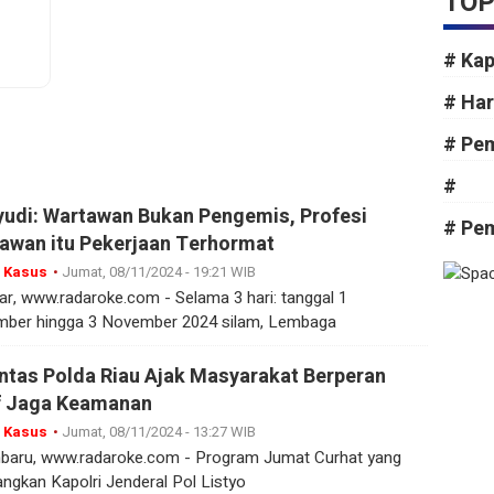
TOP
# Ka
# Ha
# Pe
#
udi: Wartawan Bukan Pengemis, Profesi
# Pe
awan itu Pekerjaan Terhormat
 Kasus
•
Jumat, 08/11/2024 - 19:21 WIB
r, www.radaroke.com - Selama 3 hari: tanggal 1
ber hingga 3 November 2024 silam, Lembaga
antas Polda Riau Ajak Masyarakat Berperan
f Jaga Keamanan
 Kasus
•
Jumat, 08/11/2024 - 13:27 WIB
baru, www.radaroke.com - Program Jumat Curhat yang
angkan Kapolri Jenderal Pol Listyo