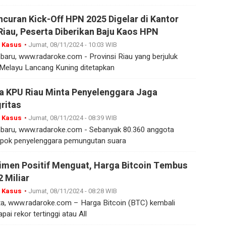
ncuran Kick-Off HPN 2025 Digelar di Kantor
Riau, Peserta Diberikan Baju Kaos HPN
 Kasus
•
Jumat, 08/11/2024 - 10:03 WIB
baru, www.radaroke.com - Provinsi Riau yang berjuluk
Melayu Lancang Kuning ditetapkan
a KPU Riau Minta Penyelenggara Jaga
gritas
 Kasus
•
Jumat, 08/11/2024 - 08:39 WIB
baru, www.radaroke.com - Sebanyak 80.360 anggota
pok penyelenggara pemungutan suara
imen Positif Menguat, Harga Bitcoin Tembus
2 Miliar
 Kasus
•
Jumat, 08/11/2024 - 08:28 WIB
ta, www.radaroke.com – Harga Bitcoin (BTC) kembali
ai rekor tertinggi atau All