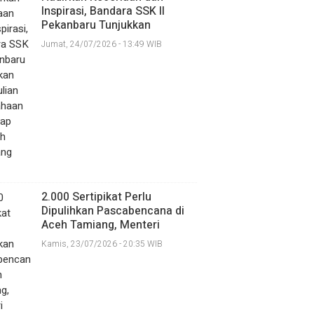
Inspirasi, Bandara SSK II
Pekanbaru Tunjukkan
Kepedulian Perusahaan
Jumat, 24/07/2026 - 13:49 WIB
Terhadap Tumbuh Kembang
Anak
2.000 Sertipikat Perlu
Dipulihkan Pascabencana di
Aceh Tamiang, Menteri
Nusron Targetkan Selesai
Kamis, 23/07/2026 - 20:35 WIB
pada Akhir Desember