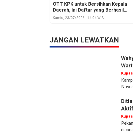
OTT KPK untuk Bersihkan Kepala
Daerah, Ini Daftar yang Berhasil
Ditangkap
Kamis, 23/07/2026 - 14:04 WIB
JANGAN LEWATKAN
Wahy
Wart
Kupas
Kampa
Novem
Ditl
Akti
Kupas
Pekan
dican