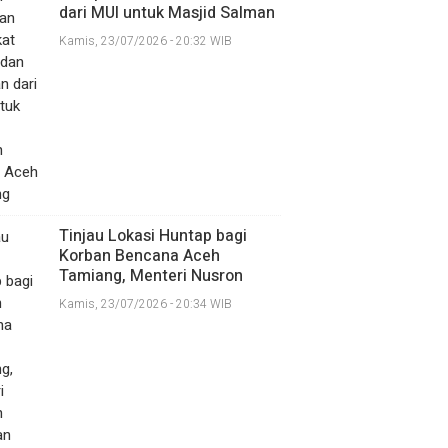
dari MUI untuk Masjid Salman
Alfarisi Aceh Tamiang
Kamis, 23/07/2026 - 20:32 WIB
Tinjau Lokasi Huntap bagi
Korban Bencana Aceh
Tamiang, Menteri Nusron
Pastikan Lahan 100% Siap
Kamis, 23/07/2026 - 20:34 WIB
Digunakan