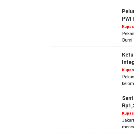
Pelu
PWI 
Kupas
Pekan
Bumi 
Ketu
Inte
Kupas
Pekan
kelom
Sent
Rp1,
Kupas
Jakar
mencap