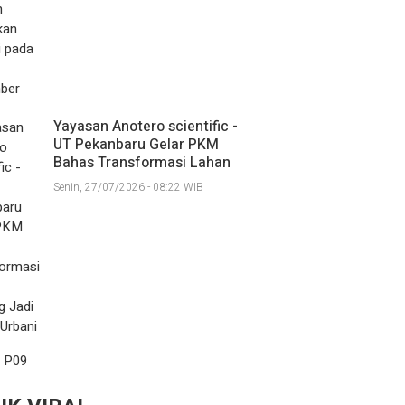
Yayasan Anotero scientific -
UT Pekanbaru Gelar PKM
Bahas Transformasi Lahan
Kosong Jadi Kebun Urbani
Senin, 27/07/2026 - 08:22 WIB