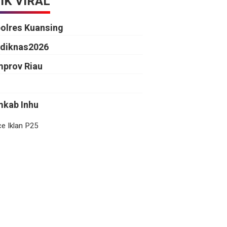
IK VIRAL
polres Kuansing
rdiknas2026
mprov Riau
mkab Inhu