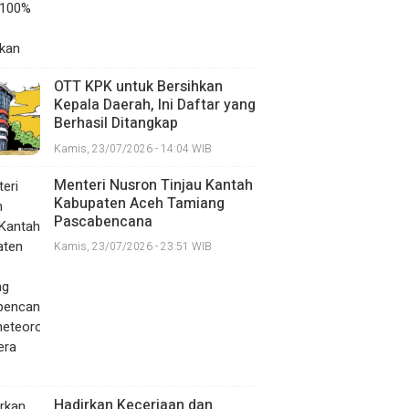
OTT KPK untuk Bersihkan
Kepala Daerah, Ini Daftar yang
Berhasil Ditangkap
Kamis, 23/07/2026 - 14:04 WIB
Menteri Nusron Tinjau Kantah
Kabupaten Aceh Tamiang
Pascabencana
Hidrometeorologi Sumatera
Kamis, 23/07/2026 - 23:51 WIB
2025
Hadirkan Keceriaan dan